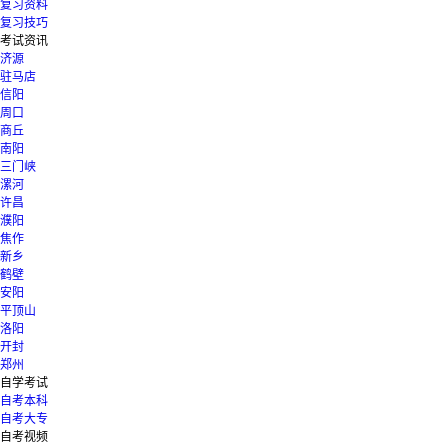
复习资料
复习技巧
考试资讯
济源
驻马店
信阳
周口
商丘
南阳
三门峡
漯河
许昌
濮阳
焦作
新乡
鹤壁
安阳
平顶山
洛阳
开封
郑州
自学考试
自考本科
自考大专
自考视频