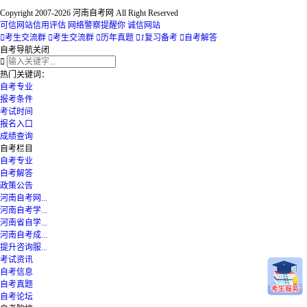
Copyright 2007-2026 河南自考网 All Right Reserved
可信网站信用评估
网络警察提醒你
诚信网站

考生交流群

考生交流群

历年真题

1
复习备考

自考解答
自考导航
关闭

热门关键词：
自考专业
报考条件
考试时间
报名入口
成绩查询
自考栏目
自考专业
自考解答
政策公告
河南自考网...
河南自考学...
河南省自学...
河南自考成...
提升咨询服...
考试资讯
自考信息
自考真题
自考论坛