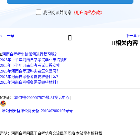
我已阅读并同意
《用户隐私条款》
< 上一章
下一章 >


相关内容

河南自考考生该如何进行复习呢？
2025年上半年河南自学考试毕业申请须知
2025年下半年河南自考考试日程安排
2025年河南自考理科需要怎么复习？
2025年河南自考备考需要准备什么？
2025年河南自考报名需要哪些材料？
ICP证：
津ICP备2020007879号-31
投诉中心
|
津
公网安备
津公网安备12010402002107号
号
声明：河南自考网属于自考信息交流民间网站 本站享有解释权