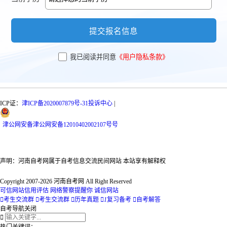
提交报名信息
我已阅读并同意
《用户隐私条款》
ICP证：
津ICP备2020007879号-31
投诉中心
|
津
公网安备
津公网安备12010402002107号
号
声明：河南自考网属于自考信息交流民间网站 本站享有解释权
Copyright 2007-2026 河南自考网 All Right Reserved
可信网站信用评估
网络警察提醒你
诚信网站

考生交流群

考生交流群

历年真题

1
复习备考

自考解答
自考导航
关闭

热门关键词：