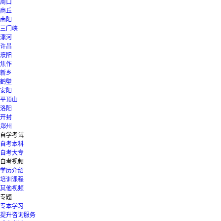
周口
商丘
南阳
三门峡
漯河
许昌
濮阳
焦作
新乡
鹤壁
安阳
平顶山
洛阳
开封
郑州
自学考试
自考本科
自考大专
自考视频
学历介绍
培训课程
其他视频
专题
专本学习
提升咨询服务