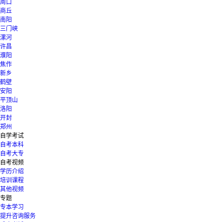
周口
商丘
南阳
三门峡
漯河
许昌
濮阳
焦作
新乡
鹤壁
安阳
平顶山
洛阳
开封
郑州
自学考试
自考本科
自考大专
自考视频
学历介绍
培训课程
其他视频
专题
专本学习
提升咨询服务