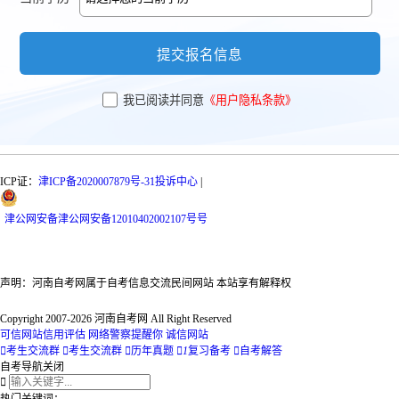
提交报名信息
我已阅读并同意
《用户隐私条款》
ICP证：
津ICP备2020007879号-31
投诉中心
|
津
公网安备
津公网安备12010402002107号
号
声明：河南自考网属于自考信息交流民间网站 本站享有解释权
Copyright 2007-2026 河南自考网 All Right Reserved
可信网站信用评估
网络警察提醒你
诚信网站

考生交流群

考生交流群

历年真题

1
复习备考

自考解答
自考导航
关闭

热门关键词：