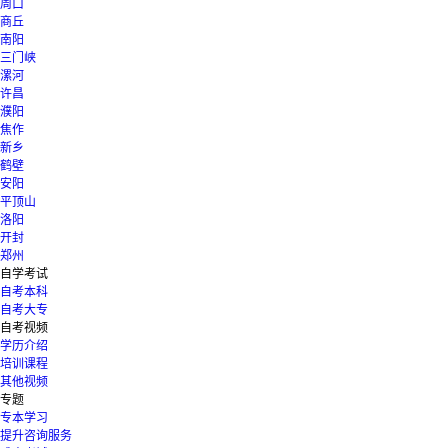
周口
商丘
南阳
三门峡
漯河
许昌
濮阳
焦作
新乡
鹤壁
安阳
平顶山
洛阳
开封
郑州
自学考试
自考本科
自考大专
自考视频
学历介绍
培训课程
其他视频
专题
专本学习
提升咨询服务