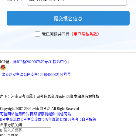
提交报名信息
我已阅读并同意
《用户隐私条款》
ICP证：
津ICP备2020007879号-31
投诉中心
|
津
公网安备
津公网安备12010402002107号
号
声明：河南自考网属于自考信息交流民间网站 本站享有解释权
Copyright 2007-2026 河南自考网 All Right Reserved
可信网站信用评估
网络警察提醒你
诚信网站

考生交流群

考生交流群

历年真题

1
复习备考

自考解答
自考导航
关闭

热门关键词：