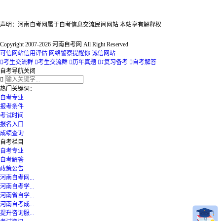
声明：河南自考网属于自考信息交流民间网站 本站享有解释权
Copyright 2007-2026 河南自考网 All Right Reserved
可信网站信用评估
网络警察提醒你
诚信网站

考生交流群

考生交流群

历年真题

1
复习备考

自考解答
自考导航
关闭

热门关键词：
自考专业
报考条件
考试时间
报名入口
成绩查询
自考栏目
自考专业
自考解答
政策公告
河南自考网...
河南自考学...
河南省自学...
河南自考成...
提升咨询服...