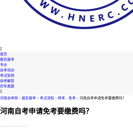

首页
报名报考
专业
自考培训
考试安排
自考解答
历年真题

河南自考网
>
报名报考
>
考试须知
>
转考、免考
> 河南自考申请免考要缴费吗？
河南自考申请免考要缴费吗？
【导读】
河南自考
申请免考要缴费吗?很多同学都是第一次报考河南自考考试，对此不是很清楚，今天河南自考网就在下文为您整理了相关的资讯内容，不知道的考生们，快来跟着河南自考网一起了解一下吧!