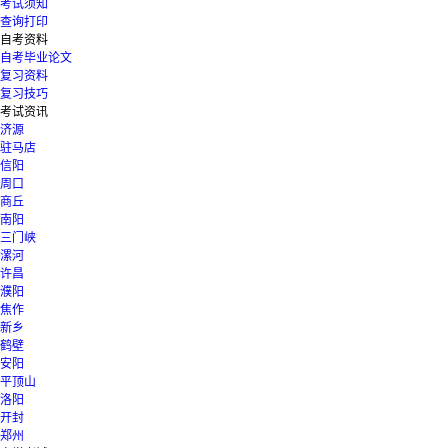
考试须知
查询打印
自考资料
自考毕业论文
复习资料
复习技巧
考试资讯
济源
驻马店
信阳
周口
商丘
南阳
三门峡
漯河
许昌
濮阳
焦作
新乡
鹤壁
安阳
平顶山
洛阳
开封
郑州