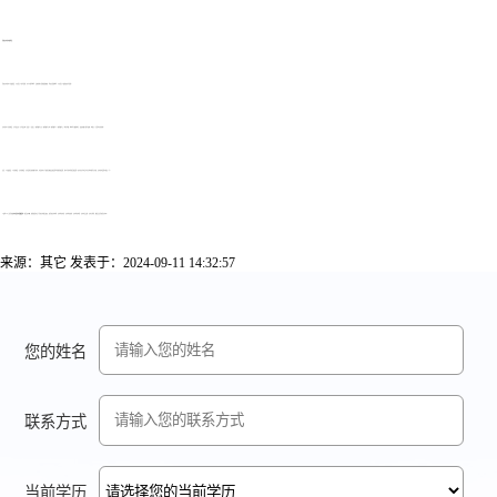
河南自考免考的科目：
河南自考免考公共政治课：马克思主义哲学原理、邓小平理论概论、法律基础与思想道德修养、毛泽东思想概论、马克思主义政治经济学原理。
自考免考公共基础课：大学语文(专)、大学语文(本)、英语(一)、英语(二)、高等数学(工专)、高等数学(工本)、高等数学(一)、高等数学(二)、线性代数、概率论与数理统计、复变函数与积分变换、物理(工)、计算机应用基础。
注意：公共政治课、公共基础课、专业基础课、专业课符合条件都可免考，申请免考与已取得合格成绩的课程代码相同的课程，但不可免考顶替后的课程。其中非自学考试毕业生报考相近专业的，自考免考课程不超过一半。
【结尾】以上是河南
自考申请免考要缴费吗?
的全部内容，想获取更多关于河南自考相关资讯，如河南自考本科、自考报名时间、自考报名条件、自考报名流程、自考考试安排、自考专科等，敬请关注河南省自考网。
来源：其它
发表于：2024-09-11 14:32:57
您的姓名
联系方式
当前学历