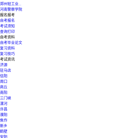
郑州轻工业...
河南警察学院
报名报考
自考报名
考试须知
查询打印
自考资料
自考毕业论文
复习资料
复习技巧
考试资讯
济源
驻马店
信阳
周口
商丘
南阳
三门峡
漯河
许昌
濮阳
焦作
新乡
鹤壁
安阳