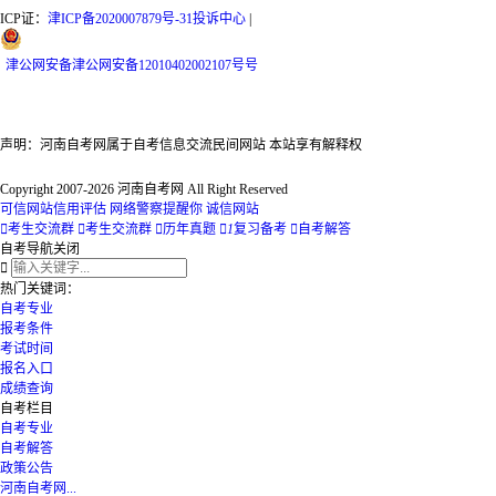
ICP证：
津ICP备2020007879号-31
投诉中心
|
津
公网安备
津公网安备12010402002107号
号
声明：河南自考网属于自考信息交流民间网站 本站享有解释权
Copyright 2007-2026 河南自考网 All Right Reserved
可信网站信用评估
网络警察提醒你
诚信网站

考生交流群

考生交流群

历年真题

1
复习备考

自考解答
自考导航
关闭

热门关键词：
自考专业
报考条件
考试时间
报名入口
成绩查询
自考栏目
自考专业
自考解答
政策公告
河南自考网...