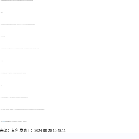
如果考生已经拥有国家承认的各类高等学校及自学考试专科以上(含专科)的毕业证书，那么在报考河南自学考试时，可以申请免试已通过且成绩合格的相同或相近课程。这是基于考生已有的学历背景和学习成果，对其进行的一种认可和减免。
公共课程免考：
对于部分公共基础课程，如英语、计算机应用基础等，如果考生在全日制学习阶段或通过其他方式已经取得合格成绩，或者具备相应的能力证明(如CET-4、CET-6证书等)，那么可以提出免考申请。具体免考条件需参照河南省教育考试院的相关规定。
专业证书与职业资格证书关联免考：
如果考生持有国家承认的专业技术等级证书、职业资格证书或其他相关证书，且这些证书与自考课程存在对应关系或能够证明考生已经具备相应的知识和技能，那么可以申请免考相应的自考课程。但需要注意的是，这种免考通常需要考生提供详细的证明材料，并经过严格的审核程序。
特定人群优待政策：
针对不同人群，河南省还制定了相应的优待政策。例如，对于退役军人等特定群体，他们可能享受免试入学或免考部分课程的优惠待遇。具体政策需参照河南省教育考试院发布的官方通知。
其他规定：
除了以上几点外，还有一些其他规定也可能影响免考申请。例如，免考课程原则上不能超过全部课程的50%;免考申请需要在规定的时间内提交，并附上相关证明材料;审核结果将在指定时间内公布等。
需要注意的是，以上条件仅供参考，具体免考政策可能会因时间、地区或政策调整而有所变化。因此，建议考生在申请免考前仔细阅读河南省教育考试院发布的官方通知和《自学考试指导手册》，以确保自己符合免考条件并按照规定流程进行操作。同时，考生也可以咨询当地自考办或相关机构以获取更详细的信息和帮助。
以上就是关于
河南
自考申请免考
的条件有哪些?的相关内容，更多河南自考信息，考生可加入河南自考微信交流群进行探讨。也可以关注河南自考网微信公众号，了解更多河南自考相关内容。
来源：其它
发表于：2024-08-20 15:48:11