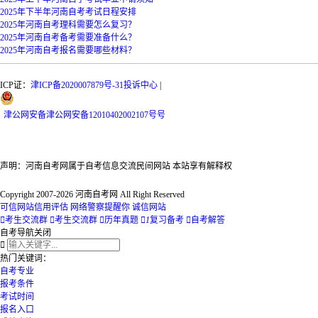
2025年下半年河南自考考试日程安排
2025年河南自考理科需要怎么复习？
2025年河南自考备考需要准备什么？
2025年河南自考报名需要哪些材料？
ICP证：
津ICP备2020007879号-31
投诉中心
|
津
公网安备
津公网安备12010402002107号
号
声明：河南自考网属于自考信息交流民间网站 本站享有解释权
Copyright 2007-2026 河南自考网 All Right Reserved
可信网站信用评估
网络警察提醒你
诚信网站

考生交流群

考生交流群

历年真题

1
复习备考

自考解答
自考导航
关闭

热门关键词：
自考专业
报考条件
考试时间
报名入口