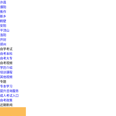
许昌
濮阳
焦作
新乡
鹤壁
安阳
平顶山
洛阳
开封
郑州
自学考试
自考本科
自考大专
自考视频
学历介绍
培训课程
其他视频
专题
专本学习
提升咨询服务
成人考试入口
自考政策
近期新闻: