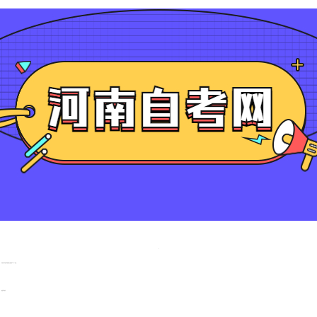
河南自考申请免考的条件主要包括以下几个方面：
前置学历认可：