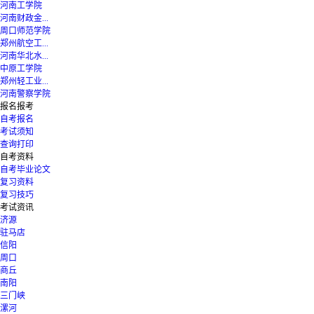
河南工学院
河南财政金...
周口师范学院
郑州航空工...
河南华北水...
中原工学院
郑州轻工业...
河南警察学院
报名报考
自考报名
考试须知
查询打印
自考资料
自考毕业论文
复习资料
复习技巧
考试资讯
济源
驻马店
信阳
周口
商丘
南阳
三门峡
漯河