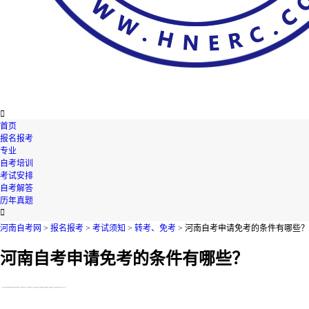

首页
报名报考
专业
自考培训
考试安排
自考解答
历年真题

河南自考网
>
报名报考
>
考试须知
>
转考、免考
> 河南自考申请免考的条件有哪些？
河南自考申请免考的条件有哪些？
【导读】河南自考申请免考的条件有哪些?很多同学都是第一次报考河南自考考试，对此不是很清楚，今天河南自考网就在下文为您整理了相关的资讯内容，不知道的考生们，快来跟着河南自考网一起了解一下吧!