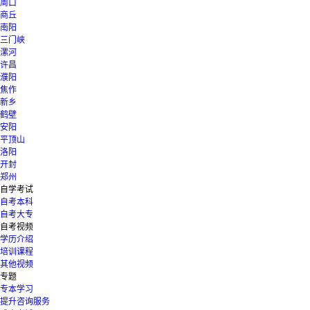
周口
商丘
南阳
三门峡
漯河
许昌
濮阳
焦作
新乡
鹤壁
安阳
平顶山
洛阳
开封
郑州
自学考试
自考本科
自考大专
自考视频
学历介绍
培训课程
其他视频
专题
专本学习
提升咨询服务