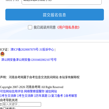
提交报名信息
我已阅读并同意
《用户隐私条款》
ICP证：
津ICP备2020007879号-31
投诉中心
|
津
公网安备
津公网安备12010402002107号
号
声明：河南自考网属于自考信息交流民间网站 本站享有解释权
Copyright 2007-2026 河南自考网 All Right Reserved
可信网站信用评估
网络警察提醒你
诚信网站

考生交流群

考生交流群

历年真题

1
复习备考

自考解答
自考导航
关闭

热门关键词：