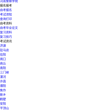
河南警察学院
报名报考
自考报名
考试须知
查询打印
自考资料
自考毕业论文
复习资料
复习技巧
考试资讯
济源
驻马店
信阳
周口
商丘
南阳
三门峡
漯河
许昌
濮阳
焦作
新乡
鹤壁
安阳
平顶山