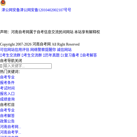
津
公网安备
津公网安备12010402002107号
号
声明：河南自考网属于自考信息交流民间网站 本站享有解释权
Copyright 2007-2026 河南自考网 All Right Reserved
可信网站信用评估
网络警察提醒你
诚信网站

考生交流群

考生交流群

历年真题

1
复习备考

自考解答
自考导航
关闭

热门关键词：
自考专业
报考条件
考试时间
报名入口
成绩查询
自考栏目
自考专业
自考解答
政策公告
河南自考网...
河南自考学...