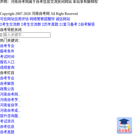
声明：河南自考网属于自考信息交流民间网站 本站享有解释权
Copyright 2007-2026 河南自考网 All Right Reserved
可信网站信用评估
网络警察提醒你
诚信网站

考生交流群

考生交流群

历年真题

1
复习备考

自考解答
自考导航
关闭

热门关键词：
自考专业
报考条件
考试时间
报名入口
成绩查询
自考栏目
自考专业
自考解答
政策公告
河南自考网...
河南自考学...
河南省自学...
河南自考成...
提升咨询服...
考试资讯
自考信息
自考真题