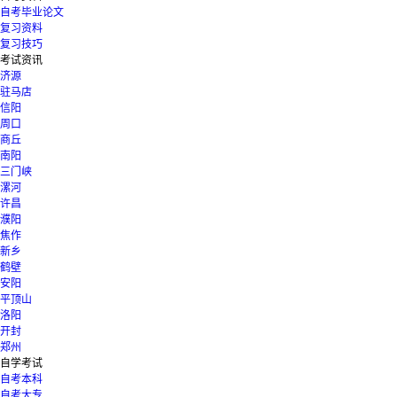
自考毕业论文
复习资料
复习技巧
考试资讯
济源
驻马店
信阳
周口
商丘
南阳
三门峡
漯河
许昌
濮阳
焦作
新乡
鹤壁
安阳
平顶山
洛阳
开封
郑州
自学考试
自考本科
自考大专