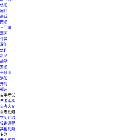
信阳
周口
商丘
南阳
三门峡
漯河
许昌
濮阳
焦作
新乡
鹤壁
安阳
平顶山
洛阳
开封
郑州
自学考试
自考本科
自考大专
自考视频
学历介绍
培训课程
其他视频
专题