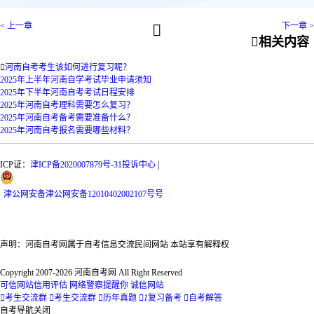
< 上一章
下一章 >


相关内容

河南自考考生该如何进行复习呢？
2025年上半年河南自学考试毕业申请须知
2025年下半年河南自考考试日程安排
2025年河南自考理科需要怎么复习？
2025年河南自考备考需要准备什么？
2025年河南自考报名需要哪些材料？
ICP证：
津ICP备2020007879号-31
投诉中心
|
津
公网安备
津公网安备12010402002107号
号
声明：河南自考网属于自考信息交流民间网站 本站享有解释权
Copyright 2007-2026 河南自考网 All Right Reserved
可信网站信用评估
网络警察提醒你
诚信网站

考生交流群

考生交流群

历年真题

1
复习备考

自考解答
自考导航
关闭