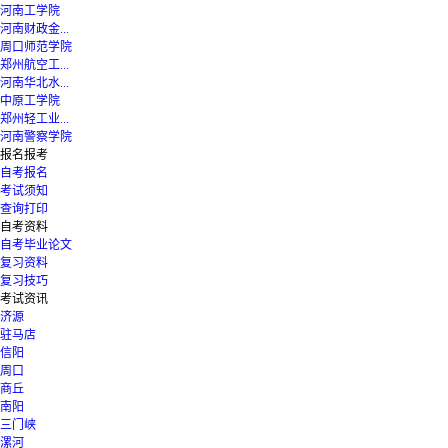
河南工学院
河南财政金...
周口师范学院
郑州航空工...
河南华北水...
中原工学院
郑州轻工业...
河南警察学院
报名报考
自考报名
考试须知
查询打印
自考资料
自考毕业论文
复习资料
复习技巧
考试资讯
济源
驻马店
信阳
周口
商丘
南阳
三门峡
漯河