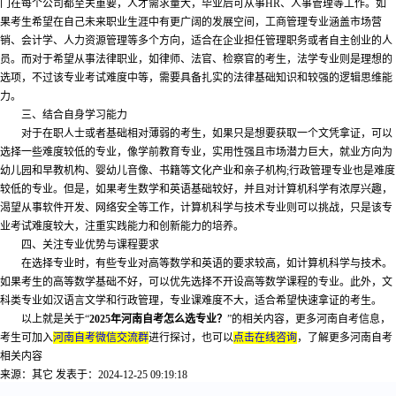
门在每个公司都至关重要，人才需求量大，毕业后可从事HR、人事管理等工作。如
果考生希望在自己未来职业生涯中有更广阔的发展空间，工商管理专业涵盖市场营
销、会计学、人力资源管理等多个方向，适合在企业担任管理职务或者自主创业的人
员。而对于希望从事法律职业，如律师、法官、检察官的考生，法学专业则是理想的
选项，不过该专业考试难度中等，需要具备扎实的法律基础知识和较强的逻辑思维能
力。
三、结合自身学习能力
对于在职人士或者基础相对薄弱的考生，如果只是想要获取一个文凭拿证，可以
选择一些难度较低的专业，像学前教育专业，实用性强且市场潜力巨大，就业方向为
幼儿园和早教机构、婴幼儿音像、书籍等文化产业和亲子机构;行政管理专业也是难度
较低的专业。但是，如果考生数学和英语基础较好，并且对计算机科学有浓厚兴趣，
渴望从事软件开发、网络安全等工作，计算机科学与技术专业则可以挑战，只是该专
业考试难度较大，注重实践能力和创新能力的培养。
四、关注专业优势与课程要求
在选择专业时，有些专业对高等数学和英语的要求较高，如计算机科学与技术。
如果考生的高等数学基础不好，可以优先选择不开设高等数学课程的专业。此外，文
科类专业如汉语言文学和行政管理，专业课难度不大，适合希望快速拿证的考生。
以上就是关于“
2025年河南自考怎么选专业？
”的相关内容，更多河南自考信息，
考生可加入
河南自考微信交流群
进行探讨，也可以
点击在线咨询
，了解更多河南自考
相关内容
来源：其它
发表于：2024-12-25 09:19:18