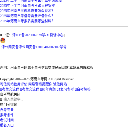
2025年上半年河南自学考试毕业申请须知
2025年下半年河南自考考试日程安排
2025年河南自考理科需要怎么复习？
2025年河南自考备考需要准备什么？
2025年河南自考报名需要哪些材料？
ICP证：
津ICP备2020007879号-31
投诉中心
|
津
公网安备
津公网安备12010402002107号
号
声明：河南自考网属于自考信息交流民间网站 本站享有解释权
Copyright 2007-2026 河南自考网 All Right Reserved
可信网站信用评估
网络警察提醒你
诚信网站

考生交流群

考生交流群

历年真题

1
复习备考

自考解答
自考导航
关闭

热门关键词：
自考专业
报考条件
考试时间
报名入口