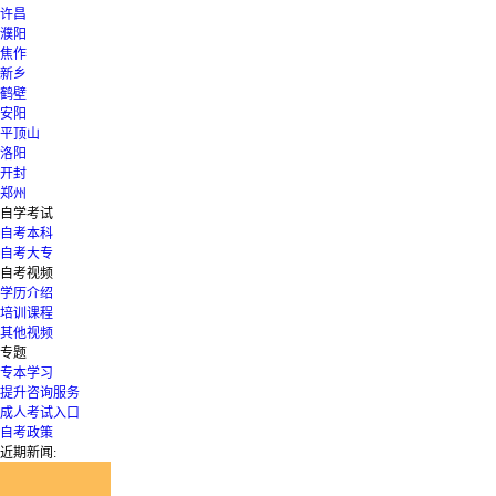
许昌
濮阳
焦作
新乡
鹤壁
安阳
平顶山
洛阳
开封
郑州
自学考试
自考本科
自考大专
自考视频
学历介绍
培训课程
其他视频
专题
专本学习
提升咨询服务
成人考试入口
自考政策
近期新闻: