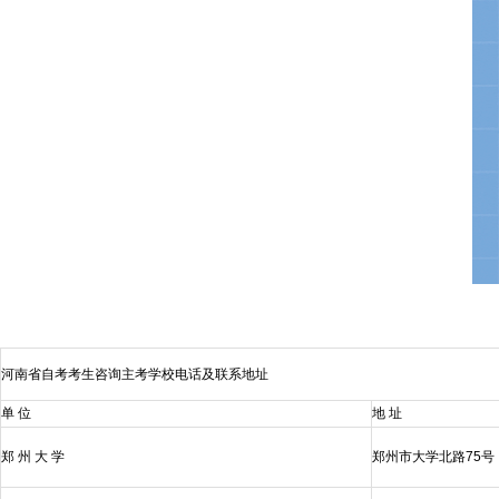
河南省自考考生咨询主考学校电话及联系地址
单 位
地 址
郑 州 大 学
郑州市大学北路75号，