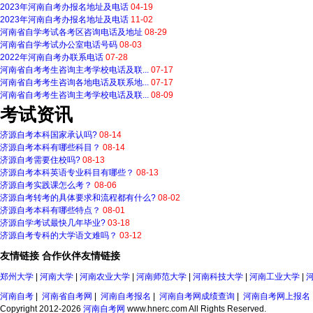
2023年河南自考办报名地址及电话
04-19
2023年河南自考办报名地址及电话
11-02
河南省自学考试各考区咨询电话及地址
08-29
河南省自学考试办公室电话号码
08-03
2022年河南自考办联系电话
07-28
河南省自考考生咨询主考学校电话及联...
07-17
河南省自考考生咨询各地电话及联系地...
07-17
河南省自考考生咨询主考学校电话及联...
08-09
考试资讯
济源自考本科国家承认吗?
08-14
济源自考本科有哪些科目？
08-14
济源自考需要住校吗?
08-13
济源自考本科英语专业科目有哪些？
08-13
济源自考实践课怎么考？
08-06
济源自考转考的具体要求和流程都有什么?
08-02
济源自考本科有哪些特点？
08-01
济源自学考试最快几年毕业?
03-18
济源自考专科的大学语文难吗？
03-12
友情链接
合作伙伴
友情链接
郑州大学
|
河南大学
|
河南农业大学
|
河南师范大学
|
河南科技大学
|
河南工业大学
|
河南自考
|
河南省自考网
|
河南自考报名
|
河南自考网成绩查询
|
河南自考网上报名
Copyright 2012-2026
河南自考网
www.hnerc.com All Rights Reserved.