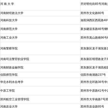
河 南 大 学
开封明伦街85号河
河南财经政法大学
郑州市文化路80号
河南科技大学
洛阳涧西区西苑路48
河南师范大学
新乡建设东路46号继
河南工业大学
郑州市嵩山路南96号
河南警察学院
郑东新区龙子湖东路
河南司法警官职业学院
郑东新区明理路龙子
河南财政金融学院
郑东新区龙子湖高校
信阳师范学院
信阳市南湖路237号
华北水利水自考学
郑州市北环路36号
中原工学院
郑州市中原路41号
郑州航空工业管理学院
郑州市大学南路7号
河南农业大学
郑州市农业路95号