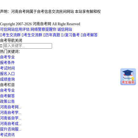
声明：河南自考网属于自考信息交流民间网站 本站享有解释权
Copyright 2007-2026 河南自考网 All Right Reserved
可信网站信用评估
网络警察提醒你
诚信网站

考生交流群

考生交流群

历年真题

1
复习备考

自考解答
自考导航
关闭

热门关键词：
自考专业
报考条件
考试时间
报名入口
成绩查询
自考栏目
自考专业
自考解答
政策公告
河南自考网...
河南自考学...
河南省自学...
河南自考成...
提升咨询服...
考试资讯