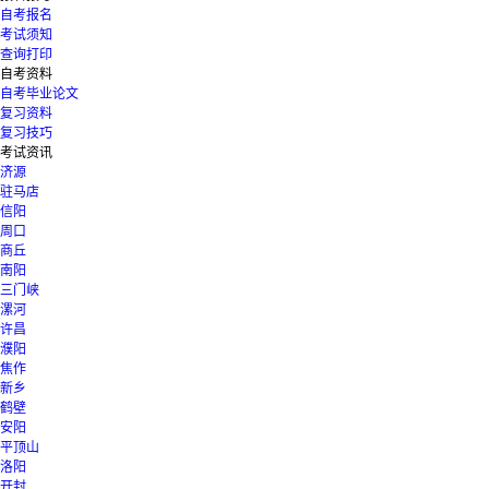
自考报名
考试须知
查询打印
自考资料
自考毕业论文
复习资料
复习技巧
考试资讯
济源
驻马店
信阳
周口
商丘
南阳
三门峡
漯河
许昌
濮阳
焦作
新乡
鹤壁
安阳
平顶山
洛阳
开封