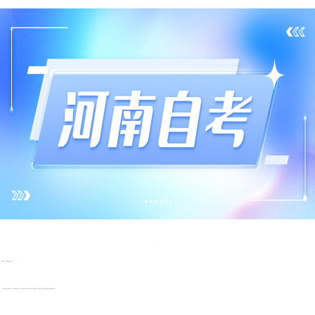
备考技巧一：制定合理的学习计划
一个合理的学习计划是成功的一半。考生应根据自身情况，制定一个详细的学习计划，包括学习时间、学习内容、学习方法等。同时，要注意劳逸结合，保持良好的学习状态。