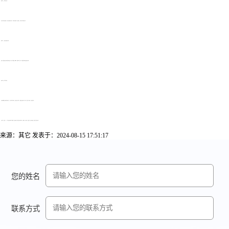
备考技巧二：熟悉考试大纲
考试大纲是考试的指南，考生应认真阅读考试大纲，了解考试的范围、重点和难点，以便有针对性地进行复习。
备考技巧三：选择合适的复习资料
选择一套高质量的复习资料是备考的关键。考生可以根据自己的需求，选择教材、辅导书、网络课程等多种形式的复习资料。
备考技巧四：科学利用时间
自考备考需要大量的时间和精力投入，考生应科学利用时间，合理安排工作和学习，确保充足的复习时间。同时，要注意学习效率，避免浪费时间。
【结尾】以上就是2024年河南自考备考技巧有哪些?的全部内容，更多河南自考报名报考、自考解答、复习备考、真题试卷、成绩查询资讯，敬请关注河南自考网。 ​
来源：其它
发表于：2024-08-15 17:51:17
您的姓名
联系方式