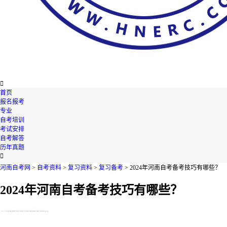

首页
报名报考
专业
自考培训
考试安排
自考解答
历年真题

河南自考网
>
自考资料
>
复习资料
>
复习备考
> 2024年河南自考备考技巧有哪些？
2024年河南自考备考技巧有哪些？
【导读】2024年
河南
自考备考
技巧有哪些?很多同学都是第一次报考河南自考，对此不是很清楚，今天河南自考网就在下文为您整理了相关的资讯内容，不知道的考生们，快来跟着河南自考网一起了解一下吧!