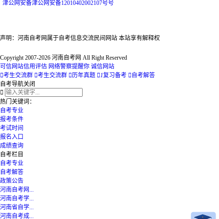
津
公网安备
津公网安备12010402002107号
号
声明：河南自考网属于自考信息交流民间网站 本站享有解释权
Copyright 2007-2026 河南自考网 All Right Reserved
可信网站信用评估
网络警察提醒你
诚信网站

考生交流群

考生交流群

历年真题

1
复习备考

自考解答
自考导航
关闭

热门关键词：
自考专业
报考条件
考试时间
报名入口
成绩查询
自考栏目
自考专业
自考解答
政策公告
河南自考网...
河南自考学...
河南省自学...
河南自考成...