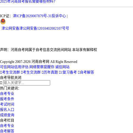
2025年河南自考报名需要哪些材料？
ICP证：
津ICP备2020007879号-31
投诉中心
|
津
公网安备
津公网安备12010402002107号
号
声明：河南自考网属于自考信息交流民间网站 本站享有解释权
Copyright 2007-2026 河南自考网 All Right Reserved
可信网站信用评估
网络警察提醒你
诚信网站

考生交流群

考生交流群

历年真题

1
复习备考

自考解答
自考导航
关闭

热门关键词：
自考专业
报考条件
考试时间
报名入口
成绩查询
自考栏目
自考专业
自考解答