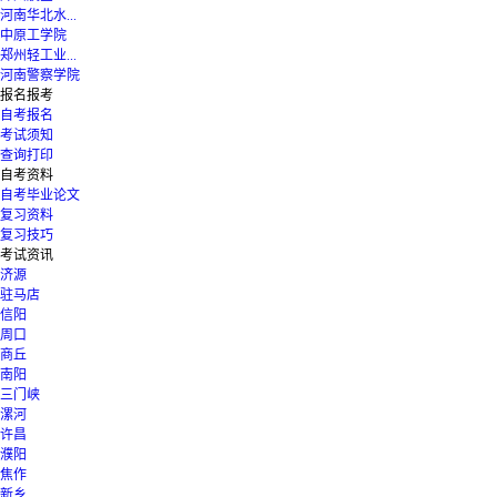
河南华北水...
中原工学院
郑州轻工业...
河南警察学院
报名报考
自考报名
考试须知
查询打印
自考资料
自考毕业论文
复习资料
复习技巧
考试资讯
济源
驻马店
信阳
周口
商丘
南阳
三门峡
漯河
许昌
濮阳
焦作
新乡