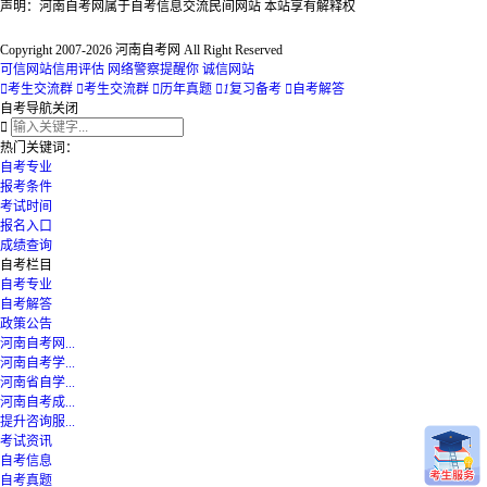
声明：河南自考网属于自考信息交流民间网站 本站享有解释权
Copyright 2007-2026 河南自考网 All Right Reserved
可信网站信用评估
网络警察提醒你
诚信网站

考生交流群

考生交流群

历年真题

1
复习备考

自考解答
自考导航
关闭

热门关键词：
自考专业
报考条件
考试时间
报名入口
成绩查询
自考栏目
自考专业
自考解答
政策公告
河南自考网...
河南自考学...
河南省自学...
河南自考成...
提升咨询服...
考试资讯
自考信息
自考真题