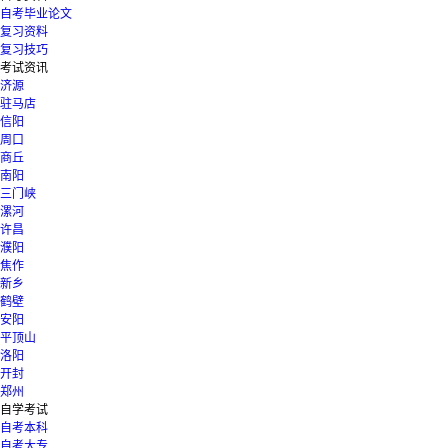
自考毕业论文
复习资料
复习技巧
考试资讯
济源
驻马店
信阳
周口
商丘
南阳
三门峡
漯河
许昌
濮阳
焦作
新乡
鹤壁
安阳
平顶山
洛阳
开封
郑州
自学考试
自考本科
自考大专