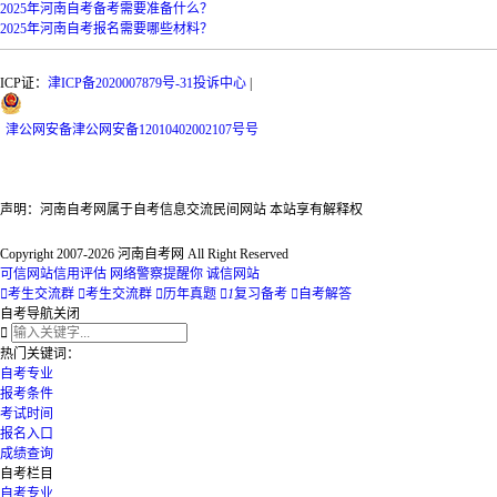
2025年河南自考备考需要准备什么？
2025年河南自考报名需要哪些材料？
ICP证：
津ICP备2020007879号-31
投诉中心
|
津
公网安备
津公网安备12010402002107号
号
声明：河南自考网属于自考信息交流民间网站 本站享有解释权
Copyright 2007-2026 河南自考网 All Right Reserved
可信网站信用评估
网络警察提醒你
诚信网站

考生交流群

考生交流群

历年真题

1
复习备考

自考解答
自考导航
关闭

热门关键词：
自考专业
报考条件
考试时间
报名入口
成绩查询
自考栏目
自考专业