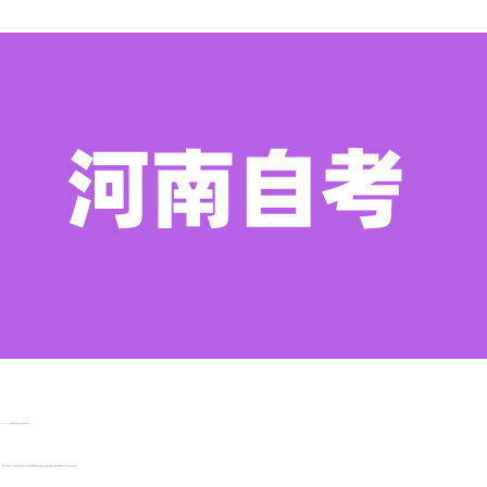
2024年10月河南自考报名注意事项主要包括以下几点：
提前了解官方通知：考生应提前了解河南省招生办公室或河南省高等教育自学考试委员会发布的官方通知，确保掌握准确的报名时间、报考条件及考试安排。