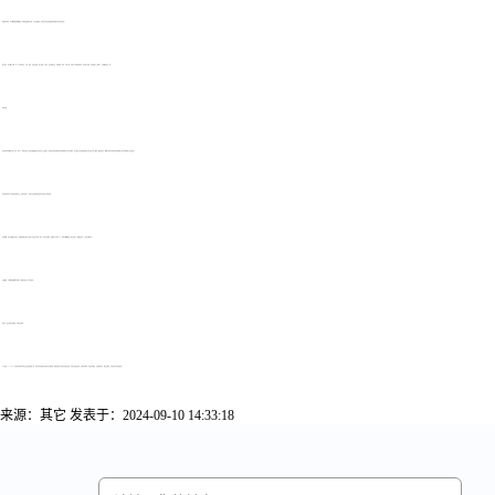
准备报名材料：考生需准备好能够稳定上网的电脑或移动设备，以及有效的第二代居民身份证原件或相应的港澳台身份证明文件。
照片要求：考生需上传本人近6个月内的免冠、正面、彩色、白底证件照，照片清晰，无缺失，发不遮眉盖耳，不戴眼镜。同时，不准P图，不得对人像特征(如伤疤、痣等)进行处理，不准在照片上做标记，不准翻拍照片上传。
报名流程：
首次报名考生需进行网上注册，填写个人基本信息并上传符合规格的照片及身份证正反面照片。在规定时间内选择报考课程并确保与考试计划相符，然后通过平台提供的多种支付方式进行网上缴费。缴费成功后，需携带身份证件到指定报名确认点进行现场确认与信息采集。
非首次报名考生可直接登录服务平台，核对并更新个人基本信息后选择报考课程并在线支付报名费用。
报考策略：考生应根据自身情况，选择难易结合的专业课和公共课进行报考。同时，河南自考本科一次最多可以报考4门，但考生需根据自己的实际情况，确保通过率，避免贪多嚼不烂。
及时缴费：考生需及时缴纳报考费用，缴费完成才表示报名成功。
希望以上信息对您有所帮助，祝您考试顺利!
以上就是2024年10月河南许昌自考报名注意事项的简要介绍，希望对在河南想自考的考生有所帮助。想要知道有关河南自考成绩查询、河南自考成绩查询、河南自考本科、河南自考解答，河南备考复习、相关新闻等，河南自考网会持续更新。
来源：其它
发表于：2024-09-10 14:33:18