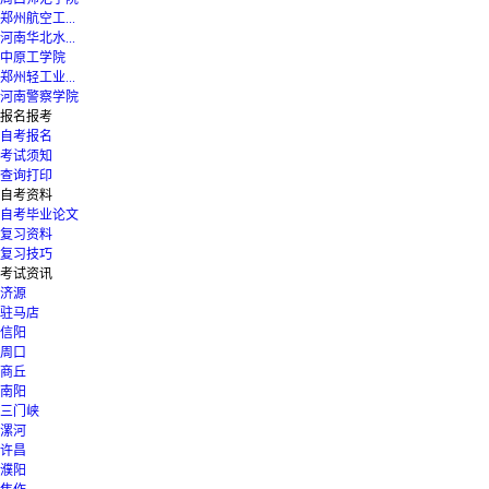
郑州航空工...
河南华北水...
中原工学院
郑州轻工业...
河南警察学院
报名报考
自考报名
考试须知
查询打印
自考资料
自考毕业论文
复习资料
复习技巧
考试资讯
济源
驻马店
信阳
周口
商丘
南阳
三门峡
漯河
许昌
濮阳