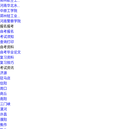
郑州航空工...
河南华北水...
中原工学院
郑州轻工业...
河南警察学院
报名报考
自考报名
考试须知
查询打印
自考资料
自考毕业论文
复习资料
复习技巧
考试资讯
济源
驻马店
信阳
周口
商丘
南阳
三门峡
漯河
许昌
濮阳
焦作