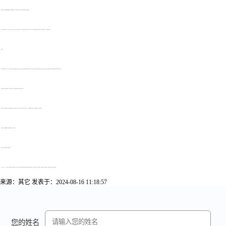
准备报名材料：考生需准备好能够稳定上网的电脑或移动设备，以及有效的第二代居民身份证原件或相应的港澳台身份证明文件。
照片要求：考生需上传本人近6个月内的免冠、正面、彩色、白底证件照，照片清晰，无缺失，发不遮眉盖耳，不戴眼镜。同时，不准P图，不得对人像特征(如伤疤、痣等)进行处理，不准在照片上做标记，不准翻拍照片上传。
报名流程：
首次报名考生需进行网上注册，填写个人基本信息并上传符合规格的照片及身份证正反面照片。在规定时间内选择报考课程并确保与考试计划相符，然后通过平台提供的多种支付方式进行网上缴费。缴费成功后，需携带身份证件到指定报名确认点进行现场确认与信息采集。
非首次报名考生可直接登录服务平台，核对并更新个人基本信息后选择报考课程并在线支付报名费用。
报考策略：考生应根据自身情况，选择难易结合的专业课和公共课进行报考。同时，河南自考本科一次最多可以报考4门，但考生需根据自己的实际情况，确保通过率，避免贪多嚼不烂。
及时缴费：考生需及时缴纳报考费用，缴费完成才表示报名成功。
希望以上信息对您有所帮助，祝您考试顺利!
以上就是2024年10月河南三门峡自考报名注意事项的简要介绍，希望对在河南想自考的考生有所帮助。想要知道有关河南自考成绩查询、河南自考成绩查询、河南自考本科、河南自考解答，河南备考复习、相关新闻等，河南自考网会持续更新。
来源：其它
发表于：2024-08-16 11:18:57
您的姓名