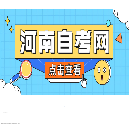
2024年10月河南自考报名注意事项主要包括以下几点：
提前了解官方通知：考生应提前了解河南省招生办公室或河南省高等教育自学考试委员会发布的官方通知，确保掌握准确的报名时间、报考条件及考试安排。