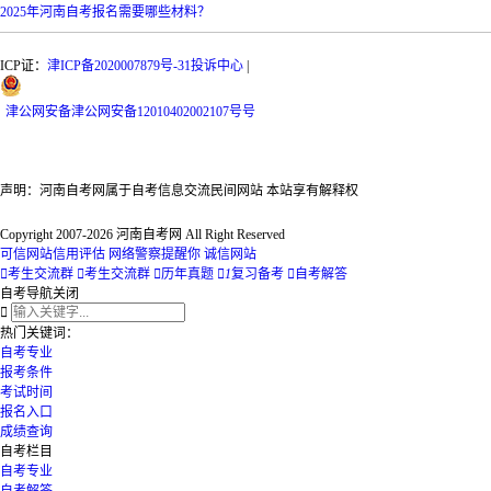
2025年河南自考报名需要哪些材料？
ICP证：
津ICP备2020007879号-31
投诉中心
|
津
公网安备
津公网安备12010402002107号
号
声明：河南自考网属于自考信息交流民间网站 本站享有解释权
Copyright 2007-2026 河南自考网 All Right Reserved
可信网站信用评估
网络警察提醒你
诚信网站

考生交流群

考生交流群

历年真题

1
复习备考

自考解答
自考导航
关闭

热门关键词：
自考专业
报考条件
考试时间
报名入口
成绩查询
自考栏目
自考专业