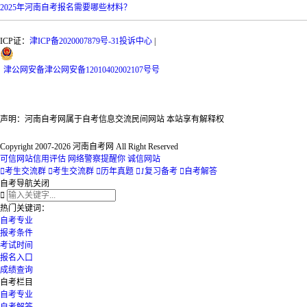
2025年河南自考报名需要哪些材料？
ICP证：
津ICP备2020007879号-31
投诉中心
|
津
公网安备
津公网安备12010402002107号
号
声明：河南自考网属于自考信息交流民间网站 本站享有解释权
Copyright 2007-2026 河南自考网 All Right Reserved
可信网站信用评估
网络警察提醒你
诚信网站

考生交流群

考生交流群

历年真题

1
复习备考

自考解答
自考导航
关闭

热门关键词：
自考专业
报考条件
考试时间
报名入口
成绩查询
自考栏目
自考专业