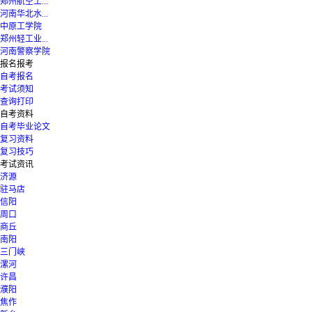
郑州航空工...
河南华北水...
中原工学院
郑州轻工业...
河南警察学院
报名报考
自考报名
考试须知
查询打印
自考资料
自考毕业论文
复习资料
复习技巧
考试资讯
济源
驻马店
信阳
周口
商丘
南阳
三门峡
漯河
许昌
濮阳
焦作