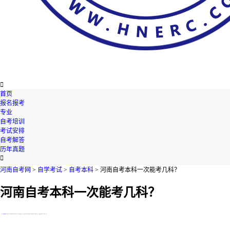

首页
报名报考
专业
自考培训
考试安排
自考解答
历年真题

河南自考网
>
自学考试
>
自考本科
> 河南自考本科一次能考几科？
河南自考本科一次能考几科？
【导读】
河南自考本科
一次能考几科?很多同学都是第一次报考河南自考，对此不是很清楚，今天河南自考网就在下文为您整理了相关的资讯内容，不知道的考生们，快来跟着河南自考网一起了解一下吧!