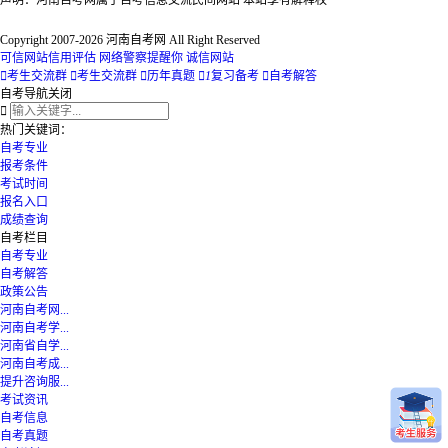
声明：河南自考网属于自考信息交流民间网站 本站享有解释权
Copyright 2007-2026 河南自考网 All Right Reserved
可信网站信用评估
网络警察提醒你
诚信网站

考生交流群

考生交流群

历年真题

1
复习备考

自考解答
自考导航
关闭

热门关键词：
自考专业
报考条件
考试时间
报名入口
成绩查询
自考栏目
自考专业
自考解答
政策公告
河南自考网...
河南自考学...
河南省自学...
河南自考成...
提升咨询服...
考试资讯
自考信息
自考真题