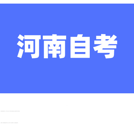
河南自考基本上都是考生自己报考，一年可以考4次(一些地区一年只可以考两次)，每次考试时间是两天，所以河南自考本科一次可以报考四门科目。
在报考课程时，专业课和基础课要交叉间错的报。一般说来，专业课每一年只有一次或两次考试机会，公共课有两次或四次考试机会。