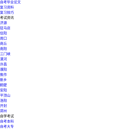
自考毕业论文
复习资料
复习技巧
考试资讯
济源
驻马店
信阳
周口
商丘
南阳
三门峡
漯河
许昌
濮阳
焦作
新乡
鹤壁
安阳
平顶山
洛阳
开封
郑州
自学考试
自考本科
自考大专