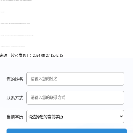
对于新生来说，初次考试，可以报考一门公共课和一门专业课，了解考试的难度，熟悉考试的流程。对于老生来说，要根据自己的复习情况报考，一次性不要报考太多，以免在考试冲刺阶段出现心有力而余不足，最终浪费时间、金钱、人力。
河南自考本科多长时间能毕业?
河南自考毕业时间则取决于个人的学习能力和时间精力而定，最快需要2.5-3年的时间，河南自考的报名方式很简单，条件也非常轻松，但是它的毕业需要学生考试并且通过所有科目才可以申请毕业，简单来说就是进宽出严。
其次是考试专业科目数量。一个河南自考专业，多的可能达到16科，少的也是需要12科左右，需要全部由本人参加，有是专业科目就是实践课，最后是每年的考试安排，大部分省份一般是考两次，分别是四月和十月，每次最多考四科，一年最多考八科。
以上就是关于
河南自考本科一次能考几科?
的相关内容，更多河南自考信息，考生可加入河南自考微信交流群进行探讨。也可以关注河南自考网微信公众号，了解更多河南自考相关内容。
来源：其它
发表于：2024-08-27 15:42:15
您的姓名
联系方式
当前学历