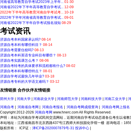
河南省高等教育自学考试2023年上半年...
01-30
河南省2022年下半年高等教育自学考试...
12-09
2022年下半年高等教育河南自学考试考...
10-19
2022年下半年河南省高等教育自学考试...
09-01
河南省2022年下半年自学考试报名须知
08-29
考试资讯
济源自考本科国家承认吗?
08-14
济源自考本科有哪些科目？
08-14
济源自考需要住校吗?
08-13
济源自考本科英语专业科目有哪些？
08-13
济源自考实践课怎么考？
08-06
济源自考转考的具体要求和流程都有什么?
08-02
济源自考本科有哪些特点？
08-01
济源自学考试最快几年毕业?
03-18
济源自考专科的大学语文难吗？
03-12
友情链接
合作伙伴
友情链接
郑州大学
|
河南大学
|
河南农业大学
|
河南师范大学
|
河南科技大学
|
河南工业大学
|
河南自考
|
河南省自考网
|
河南自考报名
|
河南自考网成绩查询
|
河南自考网上报名
Copyright 2012-2026
河南自考网
www.hnerc.com All Rights Reserved.
声明：本站为河南自学考试民间交流网站，近期河南自学考试动态请各位考生以省教
本站地址：江西省南昌市北京西路437号江西师大科技园化学馆一楼 咨询电话：18591996
版权所有：
ICP证：
津ICP备2020007879号-31
投诉中心
|