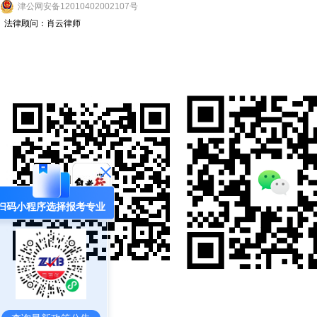
津
公网安备
12010402002107
号
法律顾问：肖云律师
扫码小程序选择报考专业