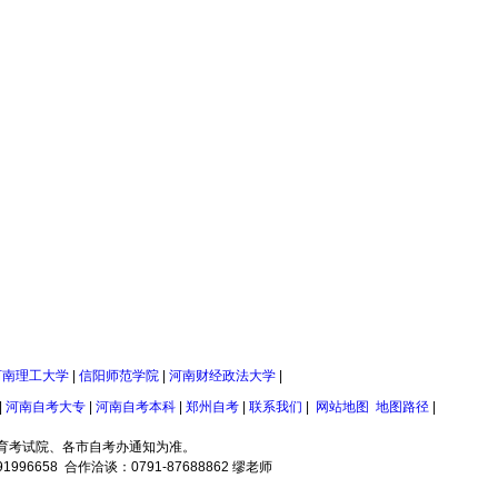
河南理工大学
|
信阳师范学院
|
河南财经政法大学
|
|
河南自考大专
|
河南自考本科
|
郑州自考
|
联系我们
|
网站地图
地图路径
|
育考试院、各市自考办通知为准。
658 合作洽谈：0791-87688862 缪老师