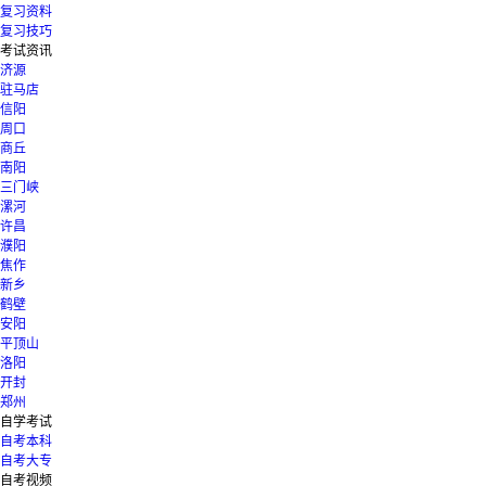
复习资料
复习技巧
考试资讯
济源
驻马店
信阳
周口
商丘
南阳
三门峡
漯河
许昌
濮阳
焦作
新乡
鹤壁
安阳
平顶山
洛阳
开封
郑州
自学考试
自考本科
自考大专
自考视频