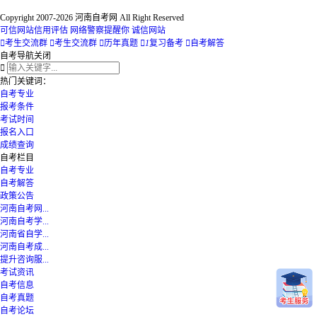
Copyright 2007-2026 河南自考网 All Right Reserved
可信网站信用评估
网络警察提醒你
诚信网站

考生交流群

考生交流群

历年真题

1
复习备考

自考解答
自考导航
关闭

热门关键词：
自考专业
报考条件
考试时间
报名入口
成绩查询
自考栏目
自考专业
自考解答
政策公告
河南自考网...
河南自考学...
河南省自学...
河南自考成...
提升咨询服...
考试资讯
自考信息
自考真题
自考论坛