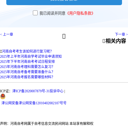
我已阅读并同意
《用户隐私条款》
< 上一章
下一章 >


相关内容

河南自考考生该如何进行复习呢？
2025年上半年河南自学考试毕业申请须知
2025年下半年河南自考考试日程安排
2025年河南自考理科需要怎么复习？
2025年河南自考备考需要准备什么？
2025年河南自考报名需要哪些材料？
ICP证：
津ICP备2020007879号-31
投诉中心
|
津
公网安备
津公网安备12010402002107号
号
声明：河南自考网属于自考信息交流民间网站 本站享有解释权