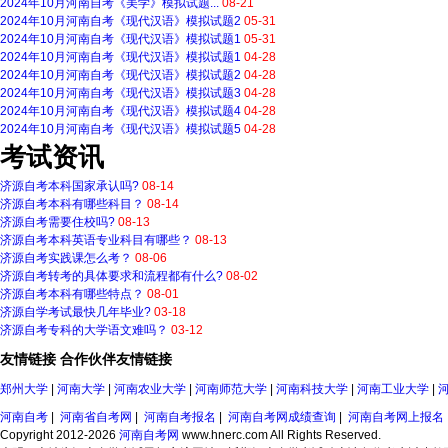
2024年10月河南自考《美学》模拟试题...
08-21
2024年10月河南自考《现代汉语》模拟试题2
05-31
2024年10月河南自考《现代汉语》模拟试题1
05-31
2024年10月河南自考《现代汉语》模拟试题1
04-28
2024年10月河南自考《现代汉语》模拟试题2
04-28
2024年10月河南自考《现代汉语》模拟试题3
04-28
2024年10月河南自考《现代汉语》模拟试题4
04-28
2024年10月河南自考《现代汉语》模拟试题5
04-28
考试资讯
济源自考本科国家承认吗?
08-14
济源自考本科有哪些科目？
08-14
济源自考需要住校吗?
08-13
济源自考本科英语专业科目有哪些？
08-13
济源自考实践课怎么考？
08-06
济源自考转考的具体要求和流程都有什么?
08-02
济源自考本科有哪些特点？
08-01
济源自学考试最快几年毕业?
03-18
济源自考专科的大学语文难吗？
03-12
友情链接
合作伙伴
友情链接
郑州大学
|
河南大学
|
河南农业大学
|
河南师范大学
|
河南科技大学
|
河南工业大学
|
河南自考
|
河南省自考网
|
河南自考报名
|
河南自考网成绩查询
|
河南自考网上报名
Copyright 2012-2026
河南自考网
www.hnerc.com All Rights Reserved.