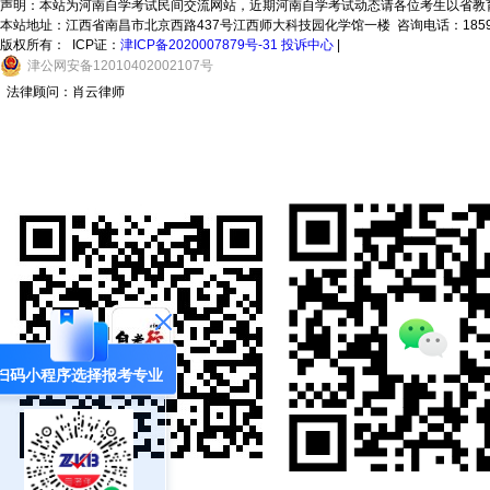
声明：本站为河南自学考试民间交流网站，近期河南自学考试动态请各位考生以省教
本站地址：江西省南昌市北京西路437号江西师大科技园化学馆一楼 咨询电话：18591996
版权所有：
ICP证：
津ICP备2020007879号-31
投诉中心
|
津
公网安备
12010402002107
号
法律顾问：肖云律师
扫码小程序选择报考专业