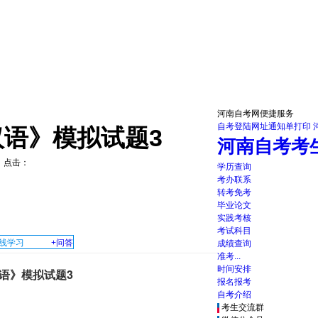
河南自考网便捷服务
自考登陆网址
通知单打印
汉语》模拟试题3
河南自考考
其它 点击：
学历查询
考办联系
转考免考
毕业论文
实践考核
考试科目
线学习
+问答
成绩查询
准考...
时间安排
语》模拟试题3
报名报考
自考介绍
考生交流群