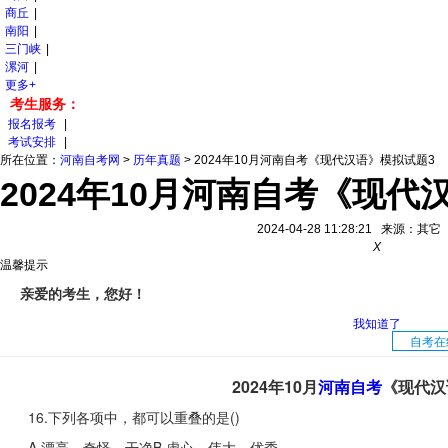
商丘
|
南阳
|
三门峡
|
漯河
|
更多+
考生服务：
报名报考
|
考试安排
|
所在位置：
河南自考网
>
历年真题
>
2024年10月河南自考《现代汉语》模拟试题3
2024年10月河南自考《现代
2024-04-28 11:28:21 来源：
X
温馨提示
亲爱的考生，您好！
我知道了
自考在
2024年10月
河南自考
《现代汉
16.下列各项中，都可以重叠的是()
A.漂亮、奇怪、干净B.虚心、伟大、优秀