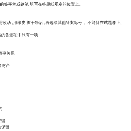
迹的签字笔或钢笔 填写在答题纸规定的位置上。
需改动 ,用橡皮 擦干净后 ,再选涂其他答案标号 。不能答在试题卷上。
题列出的备选项中只有一项
商事关系
者财产
约
保留
的保留