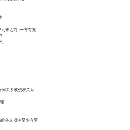
少
到来之前 ,一方有充
?
约
一合同关系或侵权关系
理
题列出的备选项中至少有两