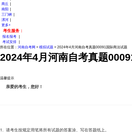
商丘
|
南阳
|
三门峡
|
漯河
|
更多+
考生服务：
报名报考
|
考试安排
|
所在位置：
河南自考网
>
模拟试题
>
2024年4月河南自考真题00091国际商法试题
2024年4月河南自考真题000
温馨提示
亲爱的考生，您好！
1. 请考生按规定用笔将所有试题的答案涂、写在答题纸上。