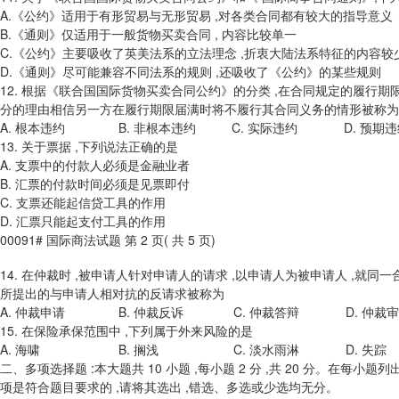
A.《公约》适用于有形贸易与无形贸易 ,对各类合同都有较大的指导意义
B.《通则》仅适用于一般货物买卖合同 , 内容比较单一
C.《公约》主要吸收了英美法系的立法理念 ,折衷大陆法系特征的内容较
D.《通则》尽可能兼容不同法系的规则 ,还吸收了《公约》的某些规则
12. 根据《联合国国际货物买卖合同公约》的分类 ,在合同规定的履行期限
分的理由相信另一方在履行期限届满时将不履行其合同义务的情形被称为
A. 根本违约 B. 非根本违约 C. 实际违约 D. 预期违
13. 关于票据 ,下列说法正确的是
A. 支票中的付款人必须是金融业者
B. 汇票的付款时间必须是见票即付
C. 支票还能起信贷工具的作用
D. 汇票只能起支付工具的作用
00091# 国际商法试题 第 2 页( 共 5 页)
14. 在仲裁时 ,被申请人针对申请人的请求 ,以申请人为被申请人 ,就同
所提出的与申请人相对抗的反请求被称为
A. 仲裁申请 B. 仲裁反诉 C. 仲裁答辩 D. 仲裁审
15. 在保险承保范围中 ,下列属于外来风险的是
A. 海啸 B. 搁浅 C. 淡水雨淋 D. 失踪
二、多项选择题 :本大题共 10 小题 ,每小题 2 分 ,共 20 分。在每小
项是符合题目要求的 ,请将其选出 ,错选、多选或少选均无分。