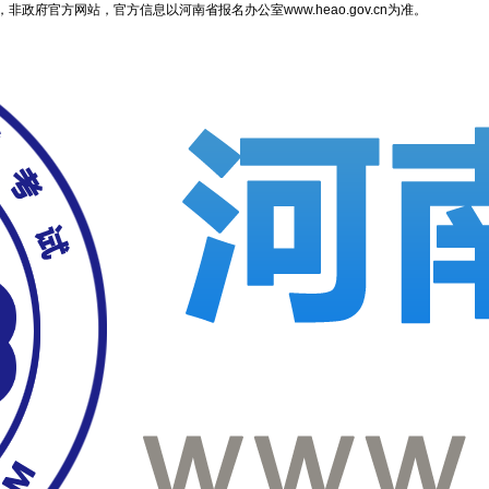
府官方网站，官方信息以河南省报名办公室www.heao.gov.cn为准。