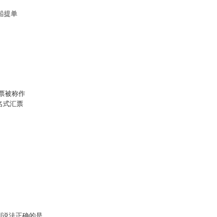
船提单
汇票被称作
名式汇票
列说法正确的是