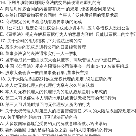
16. 下列各项能体现国际商法的交易简便迅速原则的有
A. 商法对许多合同的内容都有统一 的规定 ,使各类合同定型化
B. 在签订国际货物买卖合同时 ,当事人广泛使用通用的贸易术语
C. 商法规定公司章程必须有必要事项的记载
D.《公司法》规定公司决议合并或减少资本时 ,应向各债权人发出公告
E.《票据法》规定在解释票据行为人的意思内容时 ,只能以票据上的文字
17. 关于公司的组织结构 ,下列说法正确的有
A. 股东大会的职权是进行公司的日常经营管理
B. 董事会决议的表决通常实行一人一票制
C. 监事会成员一般由股东大会从董事、高级管理人员中选任产生
D. 中国《公司法》规定有限责任公司董事会一般由 3- 13 名董事组成
E. 股东大会会议一般由董事会召集 ,董事长主持
18. 关于大陆法系国家对狭义无权代理的规定 ,说法正确的有
A. 本人对无权代理人的代理行为享有永久的追认权
B. 本人对无权代理人的代理行为的追认必须是明示形式的
C. 第三人可以催告本人明确地承认或否认无权代理的代理行为
D. 第三人可以随时撤回与无代理权人所为的行为
E. 关于无权代理人对第三人的损害赔偿责任 ,不同的大陆法系国家规定不
19. 关于要约的约束力 ,下列说法正确的有
A. 大多数国家都规定受要约人的沉默意味着默示给出承诺
B. 要约的撤回 ,指的是要约生效之后 ,要约人取消要约的行为