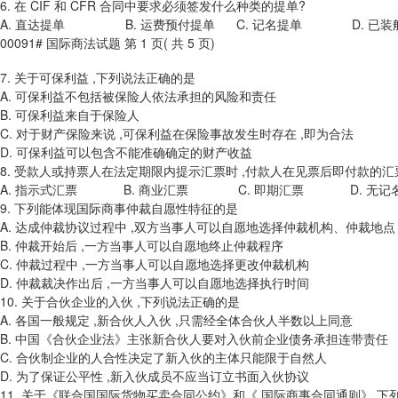
6. 在 CIF 和 CFR 合同中要求必须签发什么种类的提单?
A. 直达提单 B. 运费预付提单 C. 记名提单 D. 已装
00091# 国际商法试题 第 1 页( 共 5 页)
7. 关于可保利益 ,下列说法正确的是
A. 可保利益不包括被保险人依法承担的风险和责任
B. 可保利益来自于保险人
C. 对于财产保险来说 ,可保利益在保险事故发生时存在 ,即为合法
D. 可保利益可以包含不能准确确定的财产收益
8. 受款人或持票人在法定期限内提示汇票时 ,付款人在见票后即付款的
A. 指示式汇票 B. 商业汇票 C. 即期汇票 D. 无记
9. 下列能体现国际商事仲裁自愿性特征的是
A. 达成仲裁协议过程中 ,双方当事人可以自愿地选择仲裁机构、仲裁地点
B. 仲裁开始后 ,一方当事人可以自愿地终止仲裁程序
C. 仲裁过程中 ,一方当事人可以自愿地选择更改仲裁机构
D. 仲裁裁决作出后 ,一方当事人可以自愿地选择执行时间
10. 关于合伙企业的入伙 ,下列说法正确的是
A. 各国一般规定 ,新合伙人入伙 ,只需经全体合伙人半数以上同意
B. 中国《合伙企业法》主张新合伙人要对入伙前企业债务承担连带责任
C. 合伙制企业的人合性决定了新入伙的主体只能限于自然人
D. 为了保证公平性 ,新入伙成员不应当订立书面入伙协议
11. 关于《联合国国际货物买卖合同公约》和《 国际商事合同通则》,下