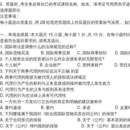
2. 答题前 ,考生务必将自己的考试课程名称、姓名、准考证号用黑色字
选择题部分
注意事项 :
每小题选出答案后 ,用 2B 铅笔把答题纸上对应题目的答案标号涂黑 。如
一、单项选择题 :本大题共 15 小题 ,每小题 1 分 ,共 15 分。在每小
是最符合题目要求的 ,请将其选出。
1. 国际商法是调整什么的法律规范的总称?
A. 国际货物买卖 B. 国际商事交易 C. 国际商事组织 D. 国际
2. 个人独资企业的投资者以什么对企业债务承担无限责任?
A. 个人财产 B. 企业财产 C. 受聘者财产 D. 受托
3. 下列关于商事代理的特征说法不正确 的是
A. 商事代理的根据为被代理人的授权或法律规定
B. 代理行为产生的权利与义务直接或间接对被代理人发生效力
C. 代理行为产生的义务与权利具有连带性
D. 代理的行为在法律上具有可代理性
4. 一方向另一方发出订立合同的肯定和明确的建议被称作
A. 要约邀请 B. 要约 C. 承诺 D. 反要
5. 下列哪项属于我国对《联合国国际货物买卖合同公约》的保留?
A. 关于合同形式的保留 B. 关于《公约》基本原则的
C. 关于《公约》缔约规则的保留 D. 关于《公约》退出条款