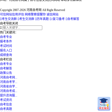
声明：河南自考网属于自考信息交流民间网站 本站享有解释权
Copyright 2007-2026 河南自考网 All Right Reserved
可信网站信用评估
网络警察提醒你
诚信网站

考生交流群

考生交流群

历年真题

1
复习备考

自考解答
自考导航
关闭

热门关键词：
自考专业
报考条件
考试时间
报名入口
成绩查询
自考栏目
自考专业
自考解答
政策公告
河南自考网...
河南自考学...
河南省自学...
河南自考成...
提升咨询服...
考试资讯
自考信息
自考真题