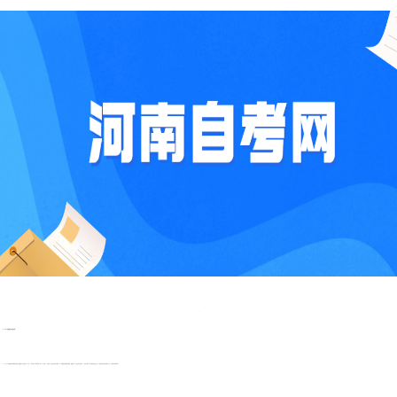
2023年4月鹤壁自考考试时间?
2023年上半年鹤壁自考本科报名时间大多数情况下是在每一年3月、9月进行网上报名(预测)。每一年4月和10月考试。(注意自考考试年限为8年。你要把控掌握好时间呦，珍惜每一年2次自学考试机会，一次至多考4科。多特别要注意关注一下省招生办自考考试科目公告，避免错过报名时间)。