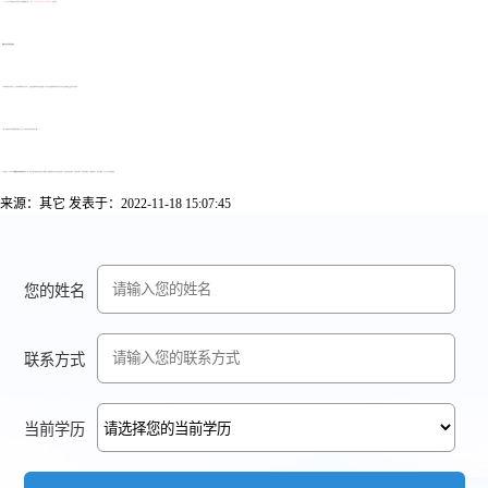
2023年上半年鹤壁自考考试时间已经有明确的公告了，在
2023年4月16日-2023年4月17日
这两天。
鹤壁自考考试报名条件是：
1.报考本科各专业的学员，申请办理本科毕业证书时，一定要交验国家承认的专科或者以上学历证书原件和教育部学历证书电子版注册备案表或学历认证报告。
2. 除了有特定考试报名条件要求的学员之外，河南自考报考没有任何门槛。
以上就是
2023年4月鹤壁自考考试时间
的简要介绍，希望对在河南想自考的考生有所帮助。想要知道有关河南自考成绩查询、河南自考成绩查询、河南自考本科、河南自考解答，河南备考复习、相关新闻等，
河南自考网
会持续更新。
来源：其它
发表于：2022-11-18 15:07:45
您的姓名
联系方式
当前学历