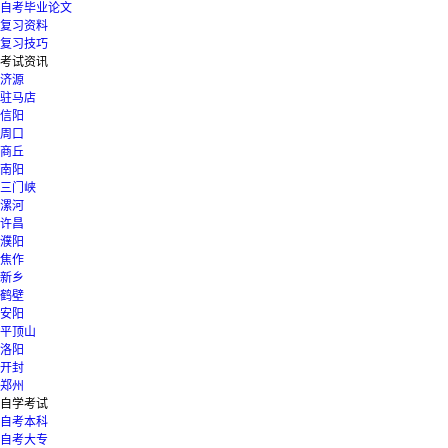
自考毕业论文
复习资料
复习技巧
考试资讯
济源
驻马店
信阳
周口
商丘
南阳
三门峡
漯河
许昌
濮阳
焦作
新乡
鹤壁
安阳
平顶山
洛阳
开封
郑州
自学考试
自考本科
自考大专