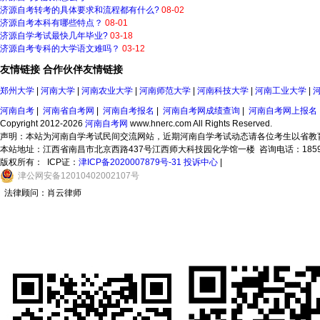
济源自考转考的具体要求和流程都有什么?
08-02
济源自考本科有哪些特点？
08-01
济源自学考试最快几年毕业?
03-18
济源自考专科的大学语文难吗？
03-12
友情链接
合作伙伴
友情链接
郑州大学
|
河南大学
|
河南农业大学
|
河南师范大学
|
河南科技大学
|
河南工业大学
|
河南自考
|
河南省自考网
|
河南自考报名
|
河南自考网成绩查询
|
河南自考网上报名
Copyright 2012-2026
河南自考网
www.hnerc.com All Rights Reserved.
声明：本站为河南自学考试民间交流网站，近期河南自学考试动态请各位考生以省教
本站地址：江西省南昌市北京西路437号江西师大科技园化学馆一楼 咨询电话：18591996
版权所有：
ICP证：
津ICP备2020007879号-31
投诉中心
|
津
公网安备
12010402002107
号
法律顾问：肖云律师