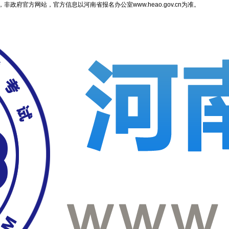
府官方网站，官方信息以河南省报名办公室www.heao.gov.cn为准。