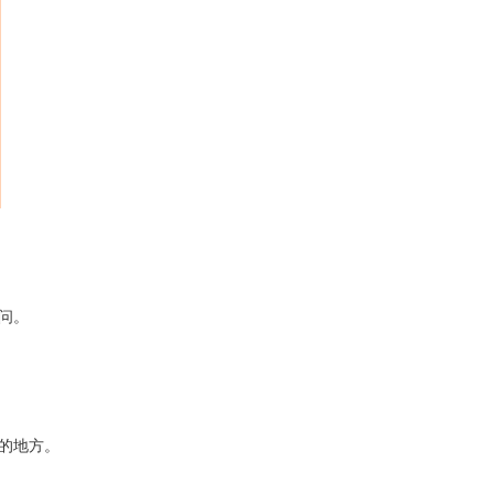
问。
的地方。