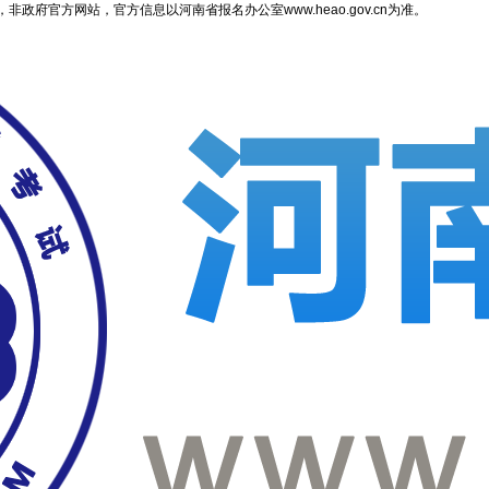
府官方网站，官方信息以河南省报名办公室www.heao.gov.cn为准。