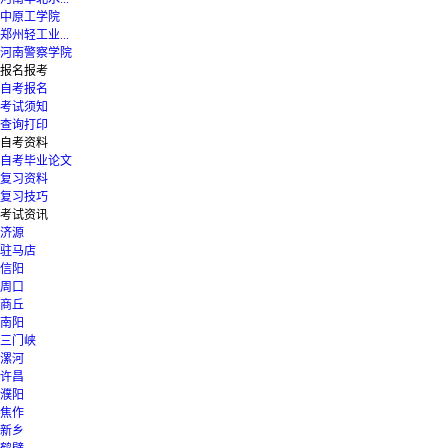
中原工学院
郑州轻工业...
河南警察学院
报名报考
自考报名
考试须知
查询打印
自考资料
自考毕业论文
复习资料
复习技巧
考试资讯
济源
驻马店
信阳
周口
商丘
南阳
三门峡
漯河
许昌
濮阳
焦作
新乡