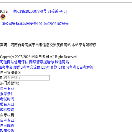
ICP证：
津ICP备2020007879号-31
投诉中心
|
津
公网安备
津公网安备12010402002107号
号
声明：河南自考网属于自考信息交流民间网站 本站享有解释权
Copyright 2007-2026 河南自考网 All Right Reserved
可信网站信用评估
网络警察提醒你
诚信网站

考生交流群

考生交流群

历年真题

1
复习备考

自考解答
自考导航
关闭

热门关键词：
自考专业
报考条件
考试时间
报名入口
成绩查询
自考栏目
自考专业
自考解答
政策公告