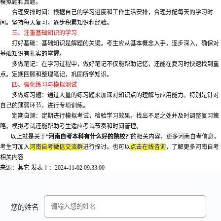
模拟题和真题。
合理安排时间：根据自己的学习进度和工作生活安排，合理分配每天的学习时
间。坚持每天复习，逐步积累知识和经验。
三、注重基础知识的学习
打好基础：基础知识是解题的关键。考生应从基本概念入手，逐步深入，确保对
基础知识有扎实的掌握。
多做笔记：在学习过程中，做好笔记不仅能帮助记忆，还能在复习时快速找到重
点。定期回顾和整理笔记，巩固所学知识。
四、强化练习与模拟测试
多做练习题：通过大量的练习题来加深对知识点的理解与应用能力。特别是针对
自己的薄弱环节，进行专项训练。
定期自测：定期进行模拟考试，检验学习效果，找出不足之处并及时调整复习策
略。模拟考试还能帮助考生适应考试节奏和时间管理。
以上就是关于“
河南自考本科有什么好的院校?
”的相关内容，更多河南自考信息，
考生可加入
河南自考微信交流群
进行探讨。也可以
点击在线咨询
，了解更多河南自考
相关内容
来源：其它
发表于：2024-11-02 09:33:00
您的姓名