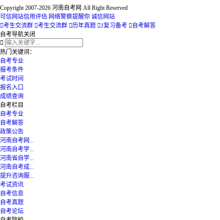
Copyright 2007-2026 河南自考网 All Right Reserved
可信网站信用评估
网络警察提醒你
诚信网站

考生交流群

考生交流群

历年真题

1
复习备考

自考解答
自考导航
关闭

热门关键词：
自考专业
报考条件
考试时间
报名入口
成绩查询
自考栏目
自考专业
自考解答
政策公告
河南自考网...
河南自考学...
河南省自学...
河南自考成...
提升咨询服...
考试资讯
自考信息
自考真题
自考论坛