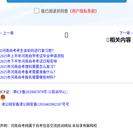
我已阅读并同意
《用户隐私条款》
< 上一章
下一章 >


相关内容

河南自考考生该如何进行复习呢？
2025年上半年河南自学考试毕业申请须知
2025年下半年河南自考考试日程安排
2025年河南自考理科需要怎么复习？
2025年河南自考备考需要准备什么？
2025年河南自考报名需要哪些材料？
ICP证：
津ICP备2020007879号-31
投诉中心
|
津
公网安备
津公网安备12010402002107号
号
声明：河南自考网属于自考信息交流民间网站 本站享有解释权