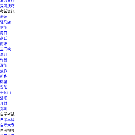
复习资料
复习技巧
考试资讯
济源
驻马店
信阳
周口
商丘
南阳
三门峡
漯河
许昌
濮阳
焦作
新乡
鹤壁
安阳
平顶山
洛阳
开封
郑州
自学考试
自考本科
自考大专
自考视频